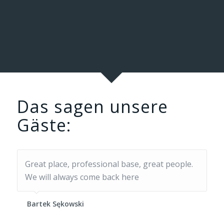
Das sagen unsere
Gäste:
Great place, professional base, great people.
Tolle Basisleitung, tolle saubere Location und
We will always come back here
toller Tauchplatz
Bartek Sękowski
Kai-o Guttschau