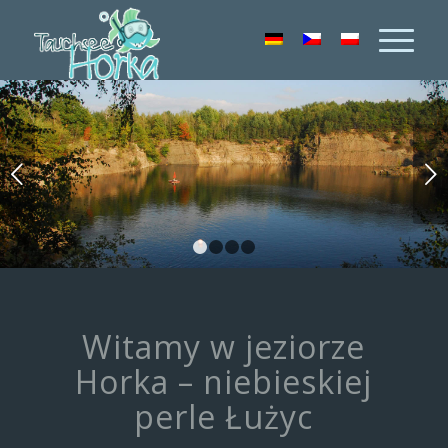
Next
1
2
3
4
Witamy w jeziorze
Horka – niebieskiej
perle Łużyc