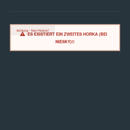
Achtung - Navi-Nutzer!
ES EXISTIERT EIN ZWEITES HORKA (BEI
NIESKY)!!