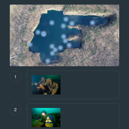
2
1
17
3
4
14
16
15
5
6
13
7
9
8
10
11
12
1
2