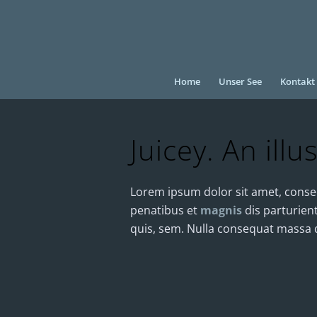
Home
Unser See
Kontakt
Juicey. An illu
Lorem ipsum dolor sit amet, conse
penatibus et
magnis
dis parturien
quis, sem. Nulla consequat massa 