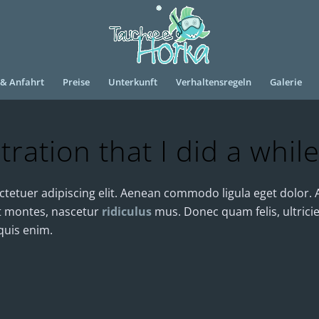
 & Anfahrt
Preise
Unterkunft
Verhaltensregeln
Galerie
stration that I did a whil
ctetuer adipiscing elit. Aenean commodo ligula eget dolor
t montes, nascetur
ridiculus
mus. Donec quam felis, ultrici
quis enim.