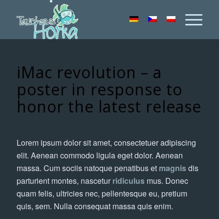
iMac revolution – a
poster in response to
honor the latest release
Lorem ipsum dolor sit amet, consectetuer adipiscing
elit. Aenean commodo ligula eget dolor. Aenean
massa. Cum sociis natoque penatibus et
magnis
dis
parturient montes, nascetur
ridiculus
mus. Donec
quam felis, ultricies nec, pellentesque eu, pretium
quis, sem. Nulla consequat massa quis enim.